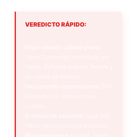
VEREDICTO RÁPIDO:
Mejor relación calidad-precio:
Odoo Community implantado por
Halltic. Software gratuito, flexible y
sin costes de licencia.
Para grandes corporaciones:
SAP
Business One. Robusto pero
costoso.
El clásico de asesorías:
Sage 200.
Fiable pero tecnología anticuada.
Para autónomos:
Holded. Simple,